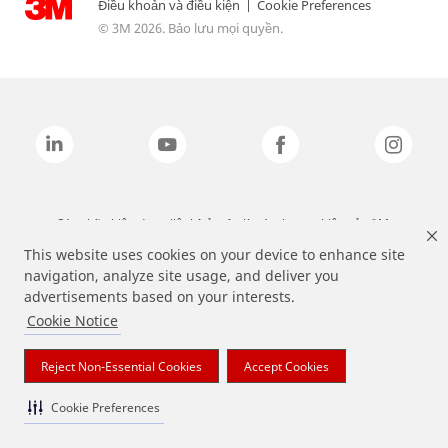
Điều khoản và điều kiện
|
Cookie Preferences
© 3M 2026. Bảo lưu mọi quyền.
Các nhãn hiệu được liệt kê ở trên là các thương hiệu của 3M.
This website uses cookies on your device to enhance site
navigation, analyze site usage, and deliver you
advertisements based on your interests.
Cookie Notice
Reject Non-Essential Cookies
Accept Cookies
Cookie Preferences