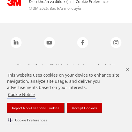
Điều khoản và điều kiện
|
Cookie Preferences
© 3M 2026. Bảo lưu mọi quyền.
Các nhãn hiệu được liệt kê ở trên là các thương hiệu của 3M.
This website uses cookies on your device to enhance site
navigation, analyze site usage, and deliver you
advertisements based on your interests.
Cookie Notice
Reject Non-Essential Cookies
Accept Cookies
Cookie Preferences