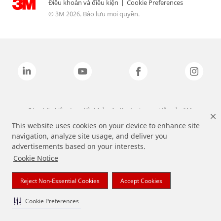
Điều khoản và điều kiện
|
Cookie Preferences
© 3M 2026. Bảo lưu mọi quyền.
Các nhãn hiệu được liệt kê ở trên là các thương hiệu của 3M.
This website uses cookies on your device to enhance site
navigation, analyze site usage, and deliver you
advertisements based on your interests.
Cookie Notice
Reject Non-Essential Cookies
Accept Cookies
Cookie Preferences