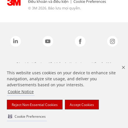
Điều khoản và điều kiện
|
Cookie Preferences
© 3M 2026. Bảo lưu mọi quyền.
Các nhãn hiệu được liệt kê ở trên là các thương hiệu của 3M.
This website uses cookies on your device to enhance site
navigation, analyze site usage, and deliver you
advertisements based on your interests.
Cookie Notice
Reject Non-Essential Cookies
Accept Cookies
Cookie Preferences