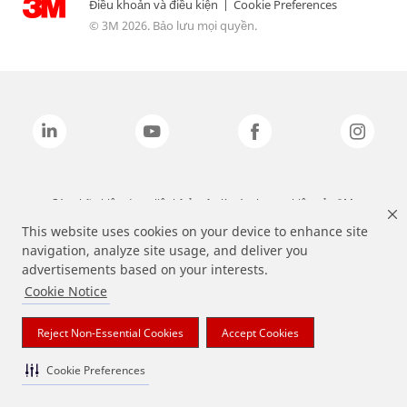
Điều khoản và điều kiện
|
Cookie Preferences
© 3M 2026. Bảo lưu mọi quyền.
Các nhãn hiệu được liệt kê ở trên là các thương hiệu của 3M.
This website uses cookies on your device to enhance site
navigation, analyze site usage, and deliver you
advertisements based on your interests.
Cookie Notice
Reject Non-Essential Cookies
Accept Cookies
Cookie Preferences