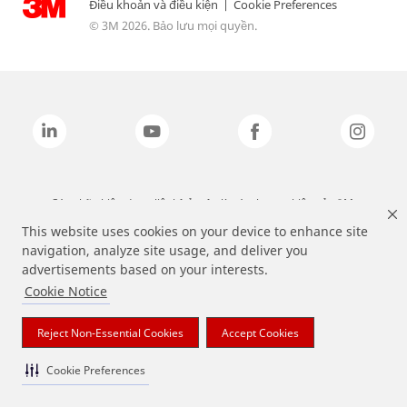
Điều khoản và điều kiện
|
Cookie Preferences
© 3M 2026. Bảo lưu mọi quyền.
Các nhãn hiệu được liệt kê ở trên là các thương hiệu của 3M.
This website uses cookies on your device to enhance site
navigation, analyze site usage, and deliver you
advertisements based on your interests.
Cookie Notice
Reject Non-Essential Cookies
Accept Cookies
Cookie Preferences