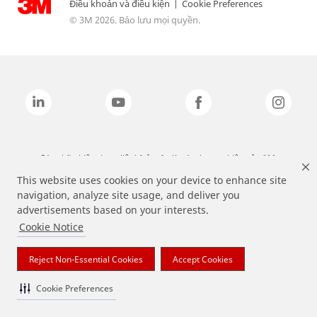
Điều khoản và điều kiện
|
Cookie Preferences
© 3M 2026. Bảo lưu mọi quyền.
Các nhãn hiệu được liệt kê ở trên là các thương hiệu của 3M.
This website uses cookies on your device to enhance site
navigation, analyze site usage, and deliver you
advertisements based on your interests.
Cookie Notice
Reject Non-Essential Cookies
Accept Cookies
Cookie Preferences