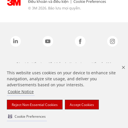
Điều khoản và điều kiện
|
Cookie Preferences
© 3M 2026. Bảo lưu mọi quyền.
Các nhãn hiệu được liệt kê ở trên là các thương hiệu của 3M.
This website uses cookies on your device to enhance site
navigation, analyze site usage, and deliver you
advertisements based on your interests.
Cookie Notice
Reject Non-Essential Cookies
Accept Cookies
Cookie Preferences