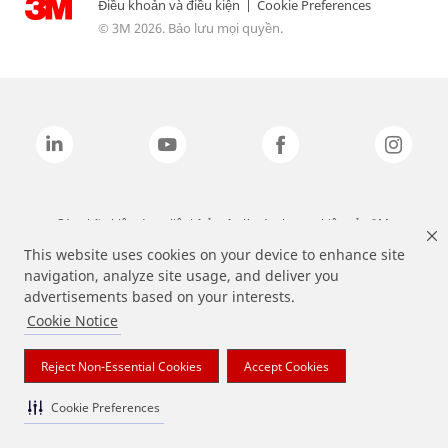
Điều khoản và điều kiện
|
Cookie Preferences
© 3M 2026. Bảo lưu mọi quyền.
Các nhãn hiệu được liệt kê ở trên là các thương hiệu của 3M.
This website uses cookies on your device to enhance site
navigation, analyze site usage, and deliver you
advertisements based on your interests.
Cookie Notice
Reject Non-Essential Cookies
Accept Cookies
Cookie Preferences