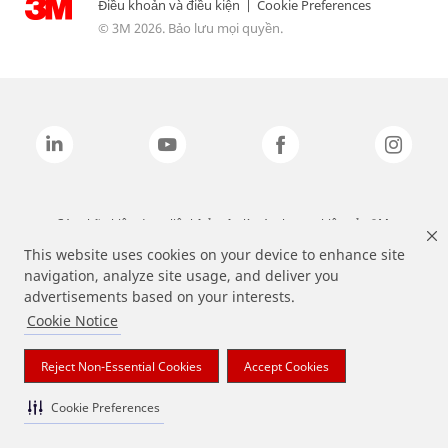
Điều khoản và điều kiện
|
Cookie Preferences
© 3M 2026. Bảo lưu mọi quyền.
Các nhãn hiệu được liệt kê ở trên là các thương hiệu của 3M.
This website uses cookies on your device to enhance site
navigation, analyze site usage, and deliver you
advertisements based on your interests.
Cookie Notice
Reject Non-Essential Cookies
Accept Cookies
Cookie Preferences