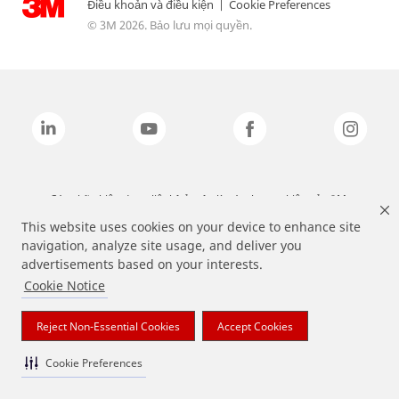
Điều khoản và điều kiện
|
Cookie Preferences
© 3M 2026. Bảo lưu mọi quyền.
Các nhãn hiệu được liệt kê ở trên là các thương hiệu của 3M.
This website uses cookies on your device to enhance site
navigation, analyze site usage, and deliver you
advertisements based on your interests.
Cookie Notice
Reject Non-Essential Cookies
Accept Cookies
Cookie Preferences