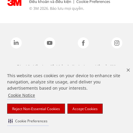
Điều khoản và điều kiện
|
Cookie Preferences
© 3M 2026. Bảo lưu mọi quyền.
Các nhãn hiệu được liệt kê ở trên là các thương hiệu của 3M.
This website uses cookies on your device to enhance site
navigation, analyze site usage, and deliver you
advertisements based on your interests.
Cookie Notice
Reject Non-Essential Cookies
Accept Cookies
Cookie Preferences