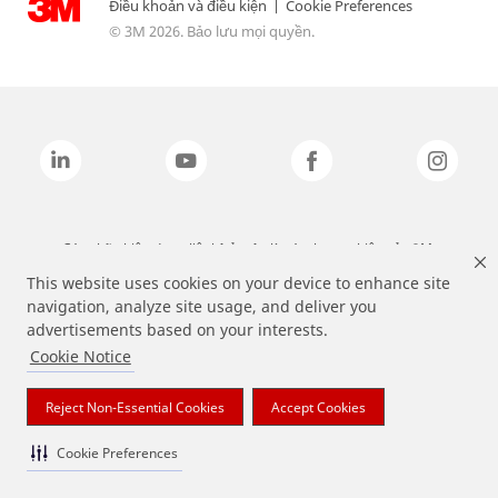
Điều khoản và điều kiện
|
Cookie Preferences
© 3M 2026. Bảo lưu mọi quyền.
Các nhãn hiệu được liệt kê ở trên là các thương hiệu của 3M.
This website uses cookies on your device to enhance site
navigation, analyze site usage, and deliver you
advertisements based on your interests.
Cookie Notice
Reject Non-Essential Cookies
Accept Cookies
Cookie Preferences