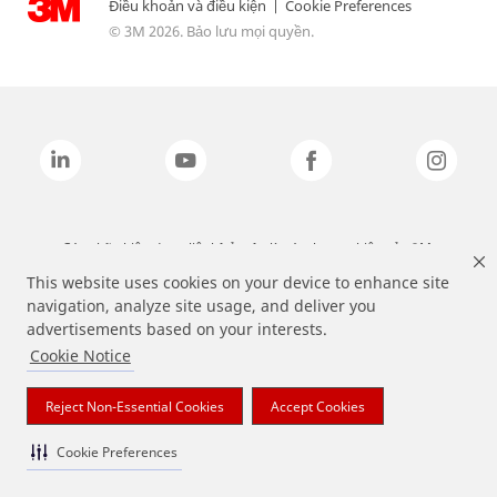
Điều khoản và điều kiện
|
Cookie Preferences
© 3M 2026. Bảo lưu mọi quyền.
Các nhãn hiệu được liệt kê ở trên là các thương hiệu của 3M.
This website uses cookies on your device to enhance site
navigation, analyze site usage, and deliver you
advertisements based on your interests.
Cookie Notice
Reject Non-Essential Cookies
Accept Cookies
Cookie Preferences