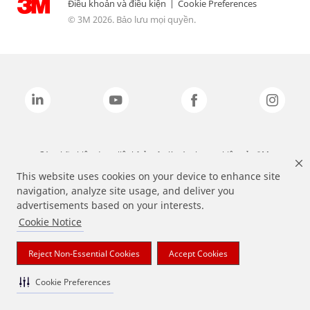
Điều khoản và điều kiện
|
Cookie Preferences
© 3M 2026. Bảo lưu mọi quyền.
Các nhãn hiệu được liệt kê ở trên là các thương hiệu của 3M.
This website uses cookies on your device to enhance site
navigation, analyze site usage, and deliver you
advertisements based on your interests.
Cookie Notice
Reject Non-Essential Cookies
Accept Cookies
Cookie Preferences