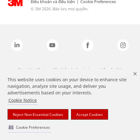
Điều khoản và điều kiện
|
Cookie Preferences
© 3M 2026. Bảo lưu mọi quyền.
Các nhãn hiệu được liệt kê ở trên là các thương hiệu của 3M.
This website uses cookies on your device to enhance site
navigation, analyze site usage, and deliver you
advertisements based on your interests.
Cookie Notice
Reject Non-Essential Cookies
Accept Cookies
Cookie Preferences