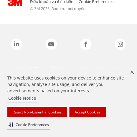
Điều khoản và điều kiện
|
Cookie Preferences
© 3M 2026. Bảo lưu mọi quyền.
Các nhãn hiệu được liệt kê ở trên là các thương hiệu của 3M.
This website uses cookies on your device to enhance site
navigation, analyze site usage, and deliver you
advertisements based on your interests.
Cookie Notice
Reject Non-Essential Cookies
Accept Cookies
Cookie Preferences