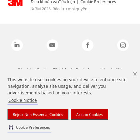
Điều khoản và điều kiện
|
Cookie Preferences
© 3M 2026. Bảo lưu mọi quyền.
Các nhãn hiệu được liệt kê ở trên là các thương hiệu của 3M.
This website uses cookies on your device to enhance site
navigation, analyze site usage, and deliver you
advertisements based on your interests.
Cookie Notice
Reject Non-Essential Cookies
Accept Cookies
Cookie Preferences