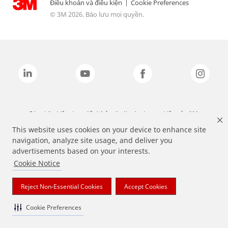
Điều khoản và điều kiện
|
Cookie Preferences
© 3M 2026. Bảo lưu mọi quyền.
Các nhãn hiệu được liệt kê ở trên là các thương hiệu của 3M.
This website uses cookies on your device to enhance site
navigation, analyze site usage, and deliver you
advertisements based on your interests.
Cookie Notice
Reject Non-Essential Cookies
Accept Cookies
Cookie Preferences