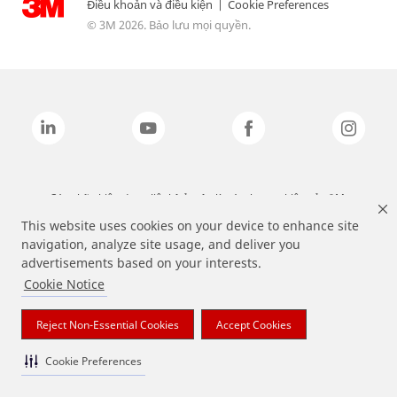
Điều khoản và điều kiện
|
Cookie Preferences
© 3M 2026. Bảo lưu mọi quyền.
Các nhãn hiệu được liệt kê ở trên là các thương hiệu của 3M.
This website uses cookies on your device to enhance site
navigation, analyze site usage, and deliver you
advertisements based on your interests.
Cookie Notice
Reject Non-Essential Cookies
Accept Cookies
Cookie Preferences