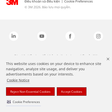
Điều khoản và điều kiện
|
Cookie Preferences
© 3M 2026. Bảo lưu mọi quyền.
Các nhãn hiệu được liệt kê ở trên là các thương hiệu của 3M.
This website uses cookies on your device to enhance site
navigation, analyze site usage, and deliver you
advertisements based on your interests.
Cookie Notice
Reject Non-Essential Cookies
Accept Cookies
Cookie Preferences