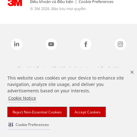
Điều khoản và điều kiện
|
Cookie Preferences
© 3M 2026. Bảo lưu mọi quyền.
Các nhãn hiệu được liệt kê ở trên là các thương hiệu của 3M.
This website uses cookies on your device to enhance site
navigation, analyze site usage, and deliver you
advertisements based on your interests.
Cookie Notice
Reject Non-Essential Cookies
Accept Cookies
Cookie Preferences