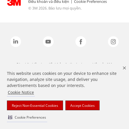
Điều khoản và điều kiện
|
Cookie Preferences
© 3M 2026. Bảo lưu mọi quyền.
Các nhãn hiệu được liệt kê ở trên là các thương hiệu của 3M.
This website uses cookies on your device to enhance site
navigation, analyze site usage, and deliver you
advertisements based on your interests.
Cookie Notice
Reject Non-Essential Cookies
Accept Cookies
Cookie Preferences