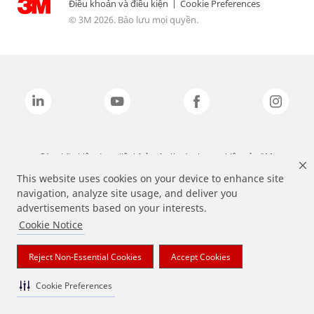
Điều khoản và điều kiện
|
Cookie Preferences
© 3M 2026. Bảo lưu mọi quyền.
Các nhãn hiệu được liệt kê ở trên là các thương hiệu của 3M.
This website uses cookies on your device to enhance site
navigation, analyze site usage, and deliver you
advertisements based on your interests.
Cookie Notice
Reject Non-Essential Cookies
Accept Cookies
Cookie Preferences