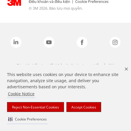
Điều khoản và điều kiện
|
Cookie Preferences
© 3M 2026. Bảo lưu mọi quyền.
Các nhãn hiệu được liệt kê ở trên là các thương hiệu của 3M.
This website uses cookies on your device to enhance site
navigation, analyze site usage, and deliver you
advertisements based on your interests.
Cookie Notice
Reject Non-Essential Cookies
Accept Cookies
Cookie Preferences