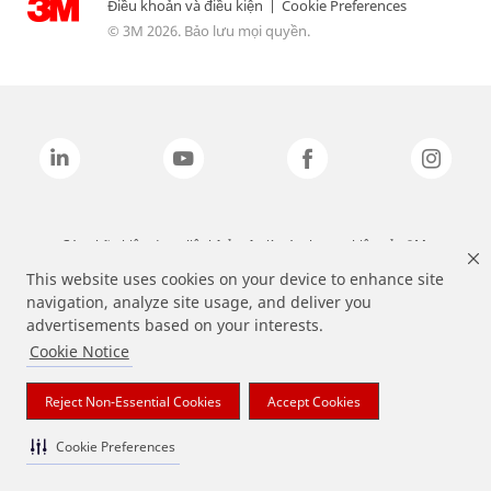
Điều khoản và điều kiện
|
Cookie Preferences
© 3M 2026. Bảo lưu mọi quyền.
Các nhãn hiệu được liệt kê ở trên là các thương hiệu của 3M.
This website uses cookies on your device to enhance site
navigation, analyze site usage, and deliver you
advertisements based on your interests.
Cookie Notice
Reject Non-Essential Cookies
Accept Cookies
Cookie Preferences