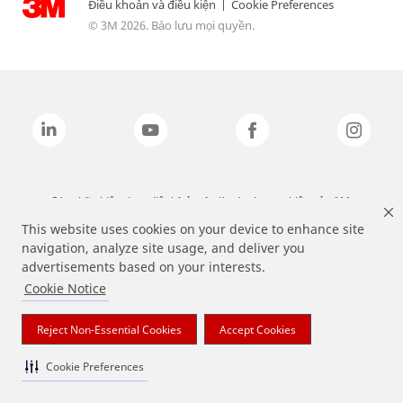
Điều khoản và điều kiện
|
Cookie Preferences
© 3M 2026. Bảo lưu mọi quyền.
Các nhãn hiệu được liệt kê ở trên là các thương hiệu của 3M.
This website uses cookies on your device to enhance site
navigation, analyze site usage, and deliver you
advertisements based on your interests.
Cookie Notice
Reject Non-Essential Cookies
Accept Cookies
Cookie Preferences