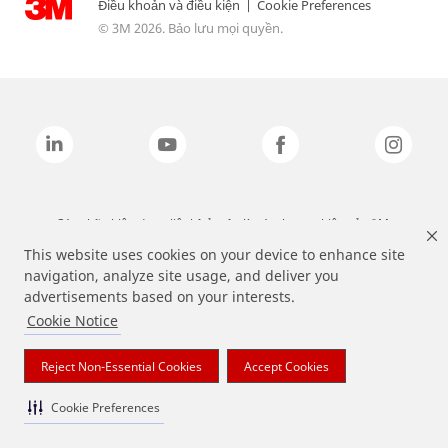
Điều khoản và điều kiện
|
Cookie Preferences
© 3M 2026. Bảo lưu mọi quyền.
Các nhãn hiệu được liệt kê ở trên là các thương hiệu của 3M.
This website uses cookies on your device to enhance site
navigation, analyze site usage, and deliver you
advertisements based on your interests.
Cookie Notice
Reject Non-Essential Cookies
Accept Cookies
Cookie Preferences