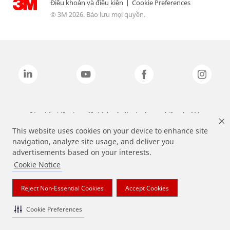
Điều khoản và điều kiện
|
Cookie Preferences
© 3M 2026. Bảo lưu mọi quyền.
Các nhãn hiệu được liệt kê ở trên là các thương hiệu của 3M.
This website uses cookies on your device to enhance site
navigation, analyze site usage, and deliver you
advertisements based on your interests.
Cookie Notice
Reject Non-Essential Cookies
Accept Cookies
Cookie Preferences