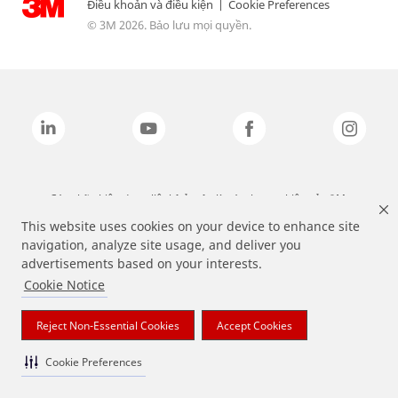
Điều khoản và điều kiện
|
Cookie Preferences
© 3M 2026. Bảo lưu mọi quyền.
Các nhãn hiệu được liệt kê ở trên là các thương hiệu của 3M.
This website uses cookies on your device to enhance site
navigation, analyze site usage, and deliver you
advertisements based on your interests.
Cookie Notice
Reject Non-Essential Cookies
Accept Cookies
Cookie Preferences