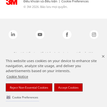
Điều khoản và điều kiện
|
Cookie Preferences
© 3M 2026. Bảo lưu mọi quyền.
Các nhãn hiệu được liệt kê ở trên là các thương hiệu của 3M.
This website uses cookies on your device to enhance site
navigation, analyze site usage, and deliver you
advertisements based on your interests.
Cookie Notice
Reject Non-Essential Cookies
Accept Cookies
Cookie Preferences