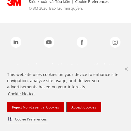
Điều khoản và điều kiện
|
Cookie Preferences
© 3M 2026. Bảo lưu mọi quyền.
Các nhãn hiệu được liệt kê ở trên là các thương hiệu của 3M.
This website uses cookies on your device to enhance site
navigation, analyze site usage, and deliver you
advertisements based on your interests.
Cookie Notice
Reject Non-Essential Cookies
Accept Cookies
Cookie Preferences