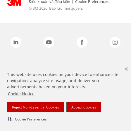
Điều khoản và điều kiện
|
Cookie Preferences
© 3M 2026. Bảo lưu mọi quyền.
Các nhãn hiệu được liệt kê ở trên là các thương hiệu của 3M.
This website uses cookies on your device to enhance site
navigation, analyze site usage, and deliver you
advertisements based on your interests.
Cookie Notice
Reject Non-Essential Cookies
Accept Cookies
Cookie Preferences