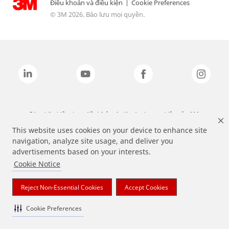
Điều khoản và điều kiện
|
Cookie Preferences
© 3M 2026. Bảo lưu mọi quyền.
Các nhãn hiệu được liệt kê ở trên là các thương hiệu của 3M.
This website uses cookies on your device to enhance site
navigation, analyze site usage, and deliver you
advertisements based on your interests.
Cookie Notice
Reject Non-Essential Cookies
Accept Cookies
Cookie Preferences