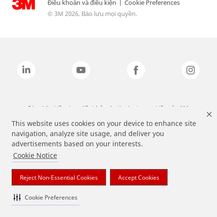
Điều khoản và điều kiện
|
Cookie Preferences
© 3M 2026. Bảo lưu mọi quyền.
Các nhãn hiệu được liệt kê ở trên là các thương hiệu của 3M.
This website uses cookies on your device to enhance site
navigation, analyze site usage, and deliver you
advertisements based on your interests.
Cookie Notice
Reject Non-Essential Cookies
Accept Cookies
Cookie Preferences