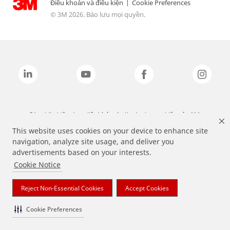
Điều khoản và điều kiện
|
Cookie Preferences
© 3M 2026. Bảo lưu mọi quyền.
Các nhãn hiệu được liệt kê ở trên là các thương hiệu của 3M.
This website uses cookies on your device to enhance site
navigation, analyze site usage, and deliver you
advertisements based on your interests.
Cookie Notice
Reject Non-Essential Cookies
Accept Cookies
Cookie Preferences