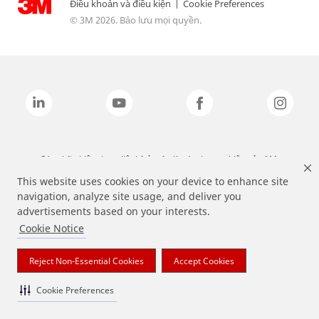
Điều khoản và điều kiện
|
Cookie Preferences
© 3M 2026. Bảo lưu mọi quyền.
Các nhãn hiệu được liệt kê ở trên là các thương hiệu của 3M.
This website uses cookies on your device to enhance site
navigation, analyze site usage, and deliver you
advertisements based on your interests.
Cookie Notice
Reject Non-Essential Cookies
Accept Cookies
Cookie Preferences