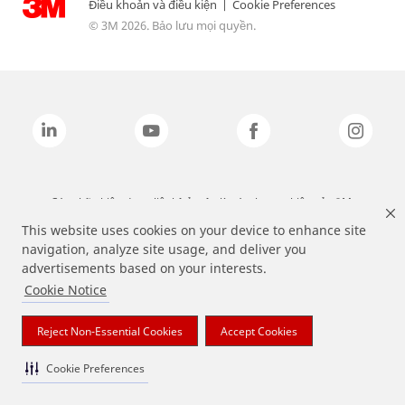
Điều khoản và điều kiện
|
Cookie Preferences
© 3M 2026. Bảo lưu mọi quyền.
Các nhãn hiệu được liệt kê ở trên là các thương hiệu của 3M.
This website uses cookies on your device to enhance site
navigation, analyze site usage, and deliver you
advertisements based on your interests.
Cookie Notice
Reject Non-Essential Cookies
Accept Cookies
Cookie Preferences