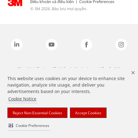
Điều khoản và điều kiện
|
Cookie Preferences
© 3M 2026. Bảo lưu mọi quyền.
Các nhãn hiệu được liệt kê ở trên là các thương hiệu của 3M.
This website uses cookies on your device to enhance site
navigation, analyze site usage, and deliver you
advertisements based on your interests.
Cookie Notice
Reject Non-Essential Cookies
Accept Cookies
Cookie Preferences