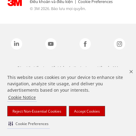
Điều khoản và điều kiện
|
Cookie Preferences
© 3M 2026. Bảo lưu mọi quyền.
Các nhãn hiệu được liệt kê ở trên là các thương hiệu của 3M.
This website uses cookies on your device to enhance site
navigation, analyze site usage, and deliver you
advertisements based on your interests.
Cookie Notice
Reject Non-Essential Cookies
Accept Cookies
Cookie Preferences