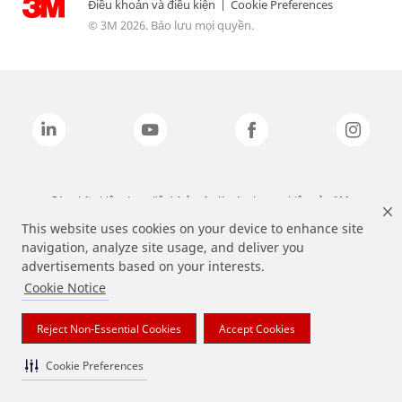
Điều khoản và điều kiện
|
Cookie Preferences
© 3M 2026. Bảo lưu mọi quyền.
Các nhãn hiệu được liệt kê ở trên là các thương hiệu của 3M.
This website uses cookies on your device to enhance site
navigation, analyze site usage, and deliver you
advertisements based on your interests.
Cookie Notice
Reject Non-Essential Cookies
Accept Cookies
Cookie Preferences