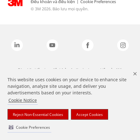
Điều khoản và điều kiện
|
Cookie Preferences
© 3M 2026. Bảo lưu mọi quyền.
Các nhãn hiệu được liệt kê ở trên là các thương hiệu của 3M.
This website uses cookies on your device to enhance site
navigation, analyze site usage, and deliver you
advertisements based on your interests.
Cookie Notice
Reject Non-Essential Cookies
Accept Cookies
Cookie Preferences