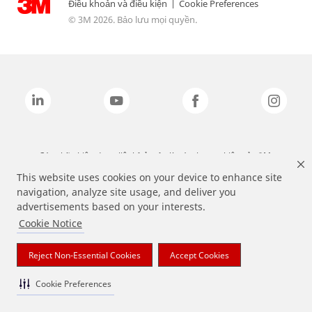
Điều khoản và điều kiện
|
Cookie Preferences
© 3M 2026. Bảo lưu mọi quyền.
Các nhãn hiệu được liệt kê ở trên là các thương hiệu của 3M.
This website uses cookies on your device to enhance site
navigation, analyze site usage, and deliver you
advertisements based on your interests.
Cookie Notice
Reject Non-Essential Cookies
Accept Cookies
Cookie Preferences