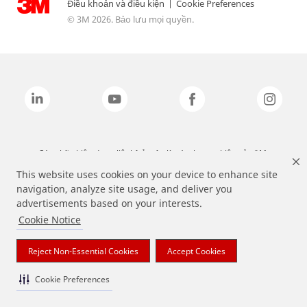
Điều khoản và điều kiện
|
Cookie Preferences
© 3M 2026. Bảo lưu mọi quyền.
Các nhãn hiệu được liệt kê ở trên là các thương hiệu của 3M.
This website uses cookies on your device to enhance site
navigation, analyze site usage, and deliver you
advertisements based on your interests.
Cookie Notice
Reject Non-Essential Cookies
Accept Cookies
Cookie Preferences