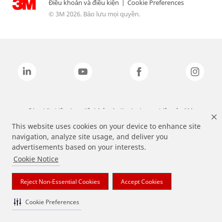
Điều khoản và điều kiện
|
Cookie Preferences
© 3M 2026. Bảo lưu mọi quyền.
Các nhãn hiệu được liệt kê ở trên là các thương hiệu của 3M.
This website uses cookies on your device to enhance site
navigation, analyze site usage, and deliver you
advertisements based on your interests.
Cookie Notice
Reject Non-Essential Cookies
Accept Cookies
Cookie Preferences