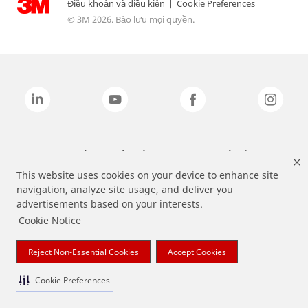
Điều khoản và điều kiện
|
Cookie Preferences
© 3M 2026. Bảo lưu mọi quyền.
Các nhãn hiệu được liệt kê ở trên là các thương hiệu của 3M.
This website uses cookies on your device to enhance site
navigation, analyze site usage, and deliver you
advertisements based on your interests.
Cookie Notice
Reject Non-Essential Cookies
Accept Cookies
Cookie Preferences