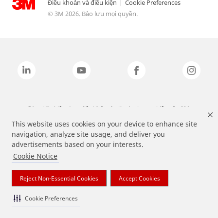
Điều khoản và điều kiện
|
Cookie Preferences
© 3M 2026. Bảo lưu mọi quyền.
Các nhãn hiệu được liệt kê ở trên là các thương hiệu của 3M.
This website uses cookies on your device to enhance site
navigation, analyze site usage, and deliver you
advertisements based on your interests.
Cookie Notice
Reject Non-Essential Cookies
Accept Cookies
Cookie Preferences