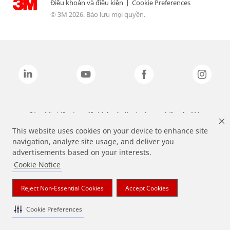
Điều khoản và điều kiện
|
Cookie Preferences
© 3M 2026. Bảo lưu mọi quyền.
Các nhãn hiệu được liệt kê ở trên là các thương hiệu của 3M.
This website uses cookies on your device to enhance site
navigation, analyze site usage, and deliver you
advertisements based on your interests.
Cookie Notice
Reject Non-Essential Cookies
Accept Cookies
Cookie Preferences