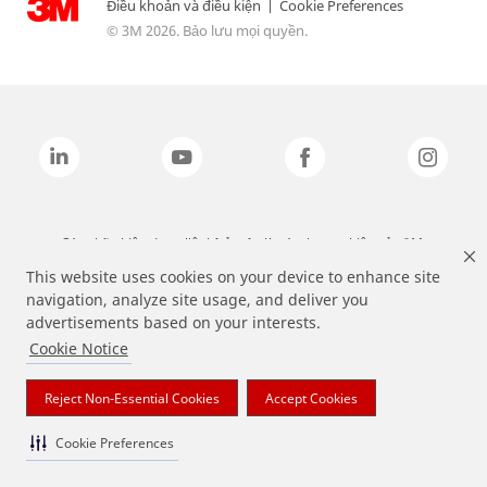
Điều khoản và điều kiện
|
Cookie Preferences
© 3M 2026. Bảo lưu mọi quyền.
Các nhãn hiệu được liệt kê ở trên là các thương hiệu của 3M.
This website uses cookies on your device to enhance site
navigation, analyze site usage, and deliver you
advertisements based on your interests.
Cookie Notice
Reject Non-Essential Cookies
Accept Cookies
Cookie Preferences