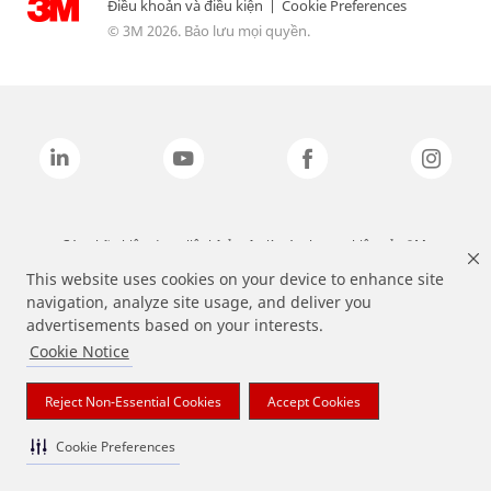
Điều khoản và điều kiện
|
Cookie Preferences
© 3M 2026. Bảo lưu mọi quyền.
Các nhãn hiệu được liệt kê ở trên là các thương hiệu của 3M.
This website uses cookies on your device to enhance site
navigation, analyze site usage, and deliver you
advertisements based on your interests.
Cookie Notice
Reject Non-Essential Cookies
Accept Cookies
Cookie Preferences